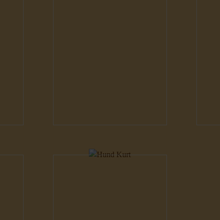
Hunde
H
Hunde