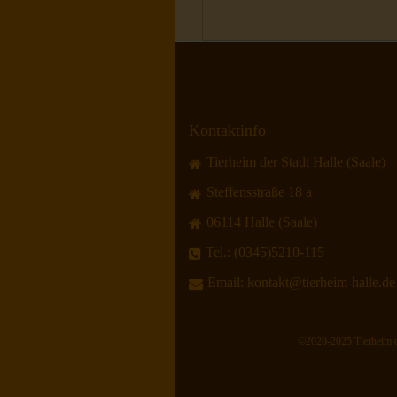
Kontaktinfo
Tierheim der Stadt Halle (Saale)
Steffensstraße 18 a
06114 Halle (Saale)
Tel.:
(0345)5210-115
Email:
kontakt@tierheim-halle.de
©2020-2025 Tierheim der