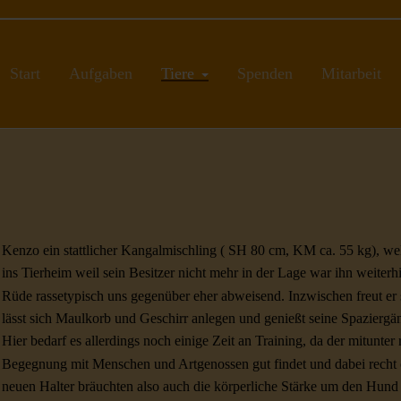
Start
Aufgaben
Tiere
Spenden
Mitarbeit
Kenzo ein stattlicher Kangalmischling ( SH 80 cm, KM ca. 55 kg), w
ins Tierheim weil sein Besitzer nicht mehr in der Lage war ihn weiterhi
Rüde rassetypisch uns gegenüber eher abweisend. Inzwischen freut er 
lässt sich Maulkorb und Geschirr anlegen und genießt seine Spaziergä
Hier bedarf es allerdings noch einige Zeit an Training, da der mitunter
Begegnung mit Menschen und Artgenossen gut findet und dabei recht or
neuen Halter bräuchten also auch die körperliche Stärke um den Hund i