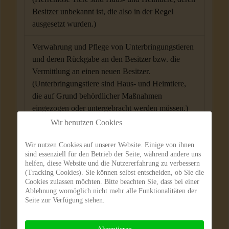
Besitzer unbekannt ist, die also in der Regel
ausgesetzt wurden.)
Verwahrung und Pflege von Unterbringungstieren
und deren Rückgabe an den Besitzer bzw. die
Vermittlung an einen neuen Besitzer.
(Unterbringungstiere sind Haus- und Heimtiere,
die auf Grund behördlicher Maßnahmen
eingezogen oder untergebracht werden müssen.)
Wir benutzen Cookies
Abgabetiere können nur aufgenommen werden,
wenn freie Plätze zur Verfügung stehen.
Wir nutzen Cookies auf unserer Website. Einige von ihnen
sind essenziell für den Betrieb der Seite, während andere uns
(Abgabetiere sind Haus- und Heimtiere, die der
helfen, diese Website und die Nutzererfahrung zu verbessern
Besitzer aus verschiedenen Gründen nicht mehr
(Tracking Cookies). Sie können selbst entscheiden, ob Sie die
halten kann oder will.) Eine Pension ist aus den
Cookies zulassen möchten. Bitte beachten Sie, dass bei einer
Ablehnung womöglich nicht mehr alle Funktionalitäten der
gleichen Gründen nur eingeschränkt möglich.
Seite zur Verfügung stehen.
Jedes einkommende Tier erhält eine Karteikarte, die alle