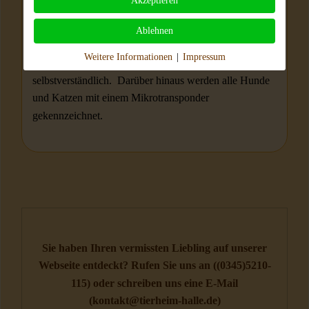
Akzeptieren
wichtigen Angaben zum Tier enthält. Alle Tiere
werden durch den Tierarzt untersucht und während des
Ablehnen
Tierheimaufenthalts einmal wöchentlich tiermedizinisch
Weitere Informationen
|
Impressum
betreut. Entwurmungen und Impfungen sind
selbstverständlich. Darüber hinaus werden alle Hunde
und Katzen mit einem Mikrotransponder
gekennzeichnet.
Sie haben Ihren vermissten Liebling auf unserer
Webseite entdeckt? Rufen Sie uns an (
(0345)5210-
115
) oder schreiben uns eine E-Mail
(
kontakt@tierheim-halle.de
)