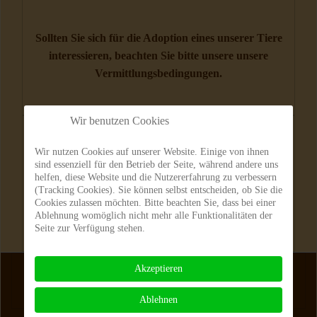
Sollten Sie sich für die Adoption eines unserer Tiere
interessieren, beachten Sie bitte unsere unsere
Vermittlungsbedingungen
.
Wir benutzen Cookies
Wir nutzen Cookies auf unserer Website. Einige von ihnen
Sie haben Ihren vermissten Liebling auf unserer
sind essenziell für den Betrieb der Seite, während andere uns
Webseite entdeckt? Rufen Sie uns an (
(0345)5210-
helfen, diese Website und die Nutzererfahrung zu verbessern
(Tracking Cookies). Sie können selbst entscheiden, ob Sie die
115
) oder schreiben uns eine E-Mail
Cookies zulassen möchten. Bitte beachten Sie, dass bei einer
(
kontakt@tierheim-halle.de
)
Ablehnung womöglich nicht mehr alle Funktionalitäten der
Seite zur Verfügung stehen.
Akzeptieren
Impressum
|
Datenschutz
|
Kontakt
|
Vermittlungsbedingungen
Ablehnen