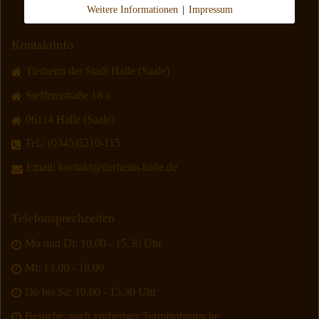
Weitere Informationen
|
Impressum
Kontaktinfo
Tierheim der Stadt Halle (Saale)
Steffensstraße 18 a
06114 Halle (Saale)
Tel.:
(0345)5210-115
Email:
kontakt@tierheim-halle.de
Telefonsprechzeiten
Mo und Di: 10.00 - 15.30 Uhr
Mi: 13.00 - 18.00
Do bis Sa: 10.00 - 15.30 Uhr
Besuche: nach vorheriger Terminabsprache