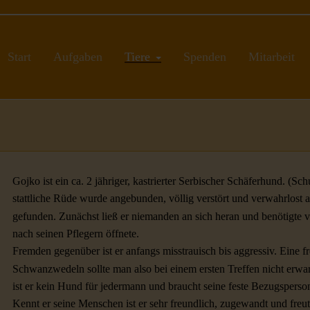
Start
Aufgaben
Tiere
Spenden
Mitarbeit
Gojko ist ein ca. 2 jähriger, kastrierter Serbischer Schäferhund. (
stattliche Rüde wurde angebunden, völlig verstört und verwahrlost 
gefunden. Zunächst ließ er niemanden an sich heran und benötigte vi
nach seinen Pflegern öffnete.
Fremden gegenüber ist er anfangs misstrauisch bis aggressiv. Eine 
Schwanzwedeln sollte man also bei einem ersten Treffen nicht erw
ist er kein Hund für jedermann und braucht seine feste Bezugsperso
Kennt er seine Menschen ist er sehr freundlich, zugewandt und freut