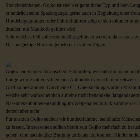
Streicheleinheiten. Gojko ist eher der gemütliche Typ und kein Lan
er natürlich seine Spaziergänge, gerne auch in Begleitung einer fre
Hundebegegnungen oder Fahrradfahrern zeigt er sich mitunter unge
draußen mit Maulkorb geführt wird.
Sein weiches Fell sollte regelmäßig gebürstet werden, da es sonst 
Das ausgiebige Bürsten genießt er in vollen Zügen.
Gojko leidet unter chronischem Schnupfen, weshalb ihm manchmal d
Lange wurde mit verschiedenen Antibiotika versucht den zeitweise 
Griff zu bekommen. Durch eine CT Untersuchung wurden Missbild
welche sehr wahrscheinlich auf eine nicht behandelte, langandauern
Nasennebenhöhlenentzündung im Welpenalter zurück zuführen ist.
derzeit aber nicht.
Für unseren Gojko suchen wir hundeerfahrene, standhafte Menschen
zu fassen. Interessenten sollten bereit sein Gojko mehrfach zu bes
geben, eine nachhaltige Bindung aufbauen zu können. Kinder sollte