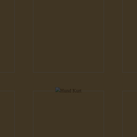
Hunde
H
Hunde
H